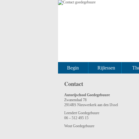
Begin
Rijlessen
The
Contact
Autorijschool Goedegebuure
Zwanendaal 78
2914RS Nieuwerkerk aan den IJssel
Leendert Goedegebuure
06 – 512 495 15
Wout Goedegebuure