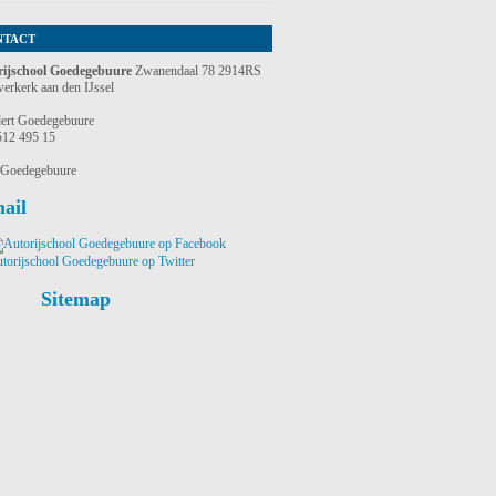
NTACT
rijschool Goedegebuure
Zwanendaal 78 2914RS
erkerk aan den IJssel
ert Goedegebuure
512 495 15
 Goedegebuure
ail
Sitemap