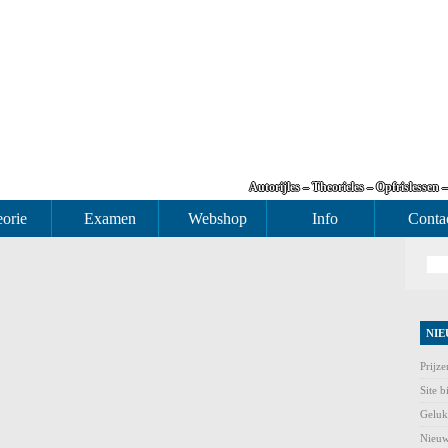
Autorijles – Theorieles – Opfrislessen 
orie
Examen
Webshop
Info
Conta
NIE
Prijz
Site b
Geluk
Nieuw