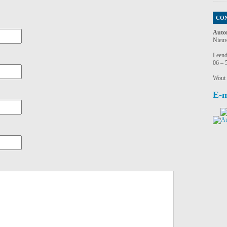
CO
Auto
Nieuw
Leend
06 – 
Wout
E-m