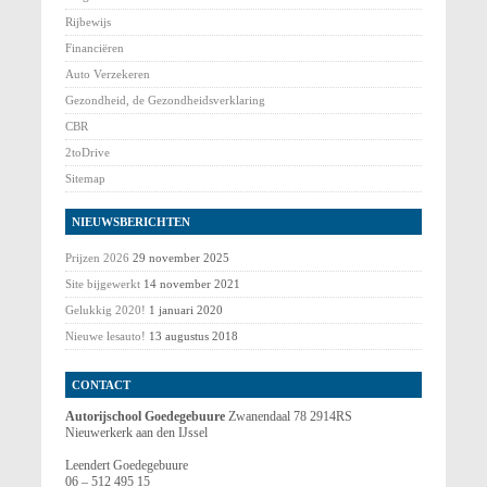
Rijbewijs
Financiëren
Auto Verzekeren
Gezondheid, de Gezondheidsverklaring
CBR
2toDrive
Sitemap
NIEUWSBERICHTEN
Prijzen 2026
29 november 2025
Site bijgewerkt
14 november 2021
Gelukkig 2020!
1 januari 2020
Nieuwe lesauto!
13 augustus 2018
CONTACT
Autorijschool Goedegebuure
Zwanendaal 78 2914RS
Nieuwerkerk aan den IJssel
Leendert Goedegebuure
06 – 512 495 15