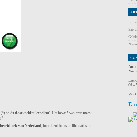
NIE
Prijz
Site b
Geluk
Nieuw
CO
Auto
Nieuw
Leend
06 – 
Wout
E-m
(*) op dit
theoriepakket ‘excellent’. Het bevat 5 van onze meest
ag!
 theorieboek van Nederland
, boordevol foto’s en illustraties ter