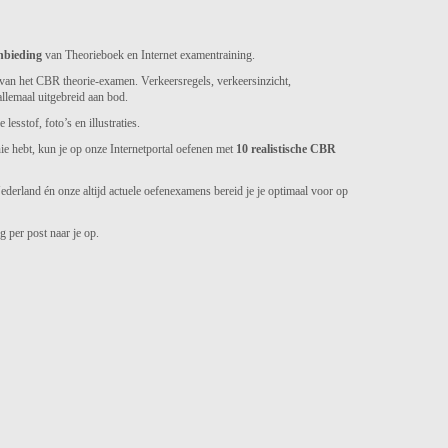
nbieding
van Theorieboek en Internet examentraining.
van het CBR theorie-examen. Verkeersregels, verkeersinzicht,
llemaal uitgebreid aan bod.
esstof, foto’s en illustraties.
ie hebt, kun je op onze Internetportal oefenen met
10 realistische CBR
derland én onze altijd actuele oefenexamens bereid je je optimaal voor op
 per post naar je op.