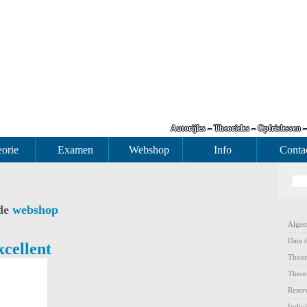
Autorijles – Theorieles – Opfrislessen 
orie
Examen
Webshop
Info
Conta
 de
webshop
Alge
Data t
xcellent
Theor
Theor
Reser
Indiv