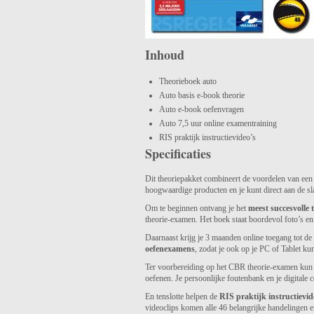
Inhoud
Theorieboek auto
Auto basis e-book theorie
Auto e-book oefenvragen
Auto 7,5 uur online examentraining
RIS praktijk instructievideo’s
Specificaties
Dit theoriepakket combineert de voordelen van een 
hoogwaardige producten en je kunt direct aan de sl
Om te beginnen ontvang je het
meest succesvolle
theorie-examen. Het boek staat boordevol foto’s en i
Daarnaast krijg je 3 maanden online toegang tot de
oefenexamens
, zodat je ook op je PC of Tablet ku
Ter voorbereiding op het CBR theorie-examen kun
oefenen. Je persoonlijke foutenbank en je digitale 
En tenslotte helpen de
RIS praktijk instructievid
videoclips komen alle 46 belangrijke handelingen en