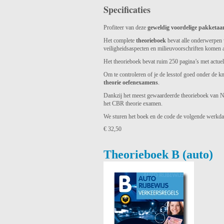
Specificaties
Profiteer van deze
geweldig voordelige pakketaa
Het complete
theorieboek
bevat alle onderwerpen 
veiligheidsaspecten en milieuvoorschriften komen a
Het theorieboek bevat ruim 250 pagina’s met actuele l
Om te controleren of je de lesstof goed onder de kn
theorie oefenexamens
.
Dankzij het meest gewaardeerde theorieboek van Ne
het CBR theorie examen.
We sturen het boek en de code de volgende werkdag
€ 32,50
Theorieboek B (auto)