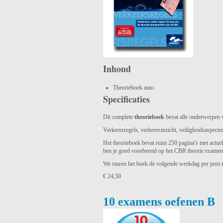
Inhoud
Theorieboek auto
Specificaties
Dit complete
theorieboek
bevat alle onderwerpen 
Verkeersregels, verkeersinzicht, veiligheidsaspect
Het theorieboek bevat ruim 250 pagina’s met actuele 
ben je goed voorbereid op het CBR theorie examen e
We sturen het boek de volgende werkdag per post n
€ 24,50
10 examens oefenen B