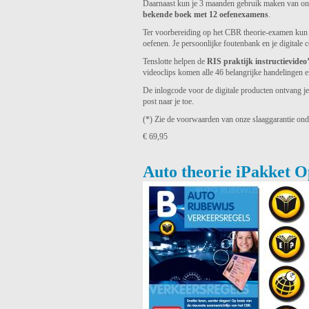
Daarnaast kun je 3 maanden gebruik maken van o
bekende boek met 12 oefenexamens
.
Ter voorbereiding op het CBR theorie-examen kun
oefenen. Je persoonlijke foutenbank en je digitale 
Tenslotte helpen de
RIS praktijk instructievideo
videoclips komen alle 46 belangrijke handelingen en
De inlogcode voor de digitale producten ontvang je
post naar je toe.
(*) Zie de voorwaarden van onze slaaggarantie ond
€ 69,95
Auto theorie iPakket 