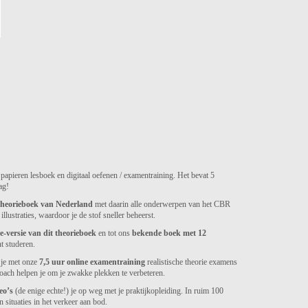
papieren lesboek en digitaal oefenen / examentraining. Het bevat 5
ag!
 theorieboek van Nederland
met daarin alle onderwerpen van het CBR
llustraties, waardoor je de stof sneller beheerst.
e-versie van dit theorieboek
en tot ons
bekende boek met 12
nt studeren.
 je met onze
7,5 uur online examentraining
realistische theorie examens
coach helpen je om je zwakke plekken te verbeteren.
eo’s
(de enige echte!) je op weg met je praktijkopleiding. In ruim 100
 situaties in het verkeer aan bod.