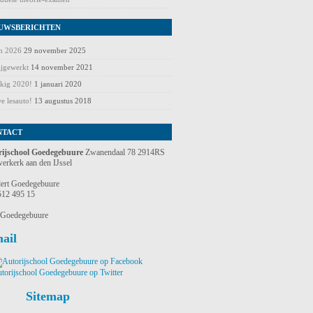
UWSBERICHTEN
en 2026
29 november 2025
ijgewerkt
14 november 2021
kig 2020!
1 januari 2020
e lesauto!
13 augustus 2018
NTACT
rijschool Goedegebuure
Zwanendaal 78 2914RS
erkerk aan den IJssel
ert Goedegebuure
512 495 15
 Goedegebuure
ail
Sitemap