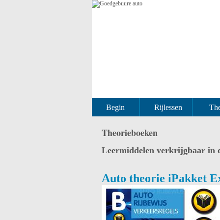
Begin
Rijlessen
The
Theorieboeken
Leermiddelen verkrijgbaar in
Auto theorie iPakket E