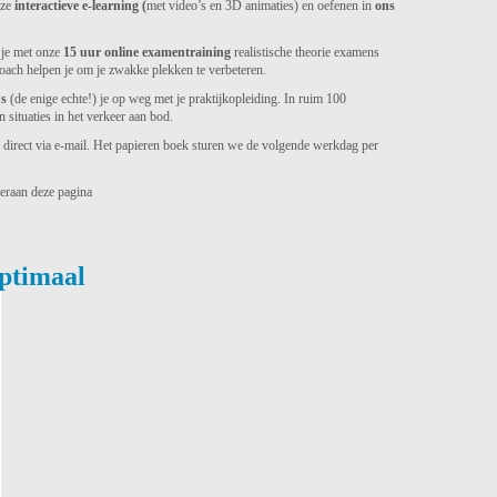
nze
interactieve e-learning (
met video’s en 3D animaties) en oefenen in
ons
 je met onze
15 uur online examentraining
realistische theorie examens
coach helpen je om je zwakke plekken te verbeteren.
’s
(de enige echte!) je op weg met je praktijkopleiding. In ruim 100
 situaties in het verkeer aan bod.
 direct via e-mail. Het papieren boek sturen we de volgende werkdag per
eraan deze pagina
Optimaal