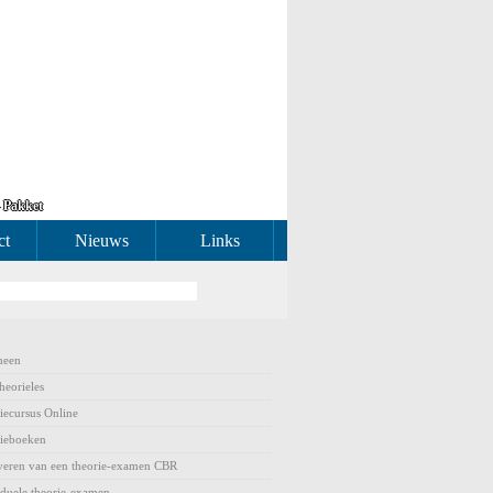
– Pakket
ct
Nieuws
Links
meen
heorieles
iecursus Online
ieboeken
veren van een theorie-examen CBR
iduele theorie-examen