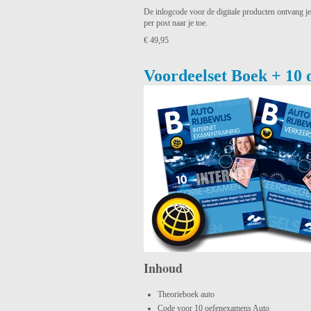
De inlogcode voor de digitale producten ontvang je
per post naar je toe.
€ 49,95
Voordeelset Boek + 10
Inhoud
Theorieboek auto
Code voor 10 oefenexamens Auto