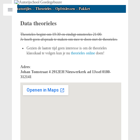
Autorijles – Theorieles – Opfrislessen – Pakket
Data theorieles
Theorieles begint om 19:30 en eindigt omstreeks 21:00.
Je hoeft geen afspraak te maken om mee te doen met de theorieles.
Gezien de laatste tijd geen interesse is om de theorieles
klassikaal te volgen kun je nu
theorieles online
doen!
Adres
:
Johan Tomstraat 4 2912EH Nieuwerkerk ad IJssel 0180-
312141