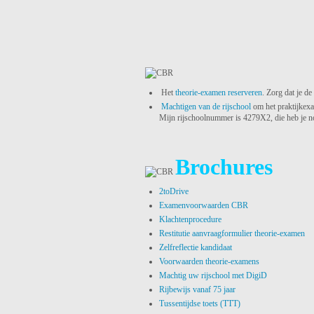
Het
theorie-examen reserveren
. Zorg dat je d
Machtigen van de rijschool
om het praktijkex
Mijn rijschoolnummer is 4279X2, die heb je no
Brochures
2toDrive
Examenvoorwaarden CBR
Klachtenprocedure
Restitutie aanvraagformulier theorie-examen
Zelfreflectie kandidaat
Voorwaarden theorie-examens
Machtig uw rijschool met DigiD
Rijbewijs vanaf 75 jaar
Tussentijdse toets (TTT)