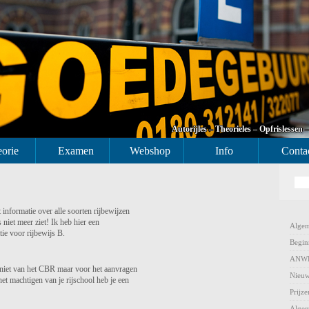
Autorijles – Theorieles – Opfrislessen 
orie
Examen
Webshop
Info
Conta
informatie over alle soorten rijbewijzen
 niet meer ziet! Ik heb hier een
Alge
ie voor rijbewijs B.
Begin
ANWB 
 niet van het CBR maar voor het aanvragen
Nieu
et machtigen van je rijschool heb je een
Prijze
Algem