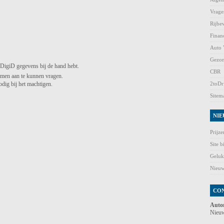
Vrage
Rijbew
Finan
Auto 
Gezon
e DigiD gegevens bij de hand hebt.
CBR
amen aan te kunnen vragen.
dig bij het machtigen.
2toDr
Sitem
NIE
Prijz
Site b
Geluk
Nieuw
CO
Auto
Nieuw