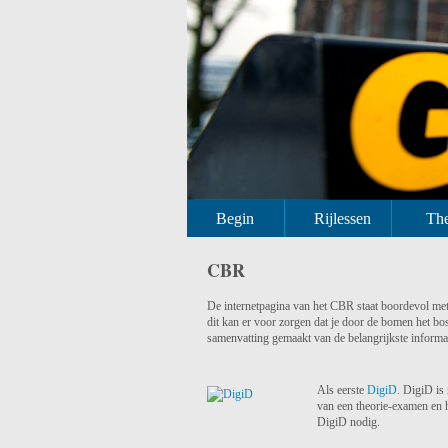
Begin
Rijlessen
The
CBR
De internetpagina van het CBR staat boordevol met 
dit kan er voor zorgen dat je door de bomen het bos
samenvatting gemaakt van de belangrijkste informat
Als eerste
DigiD
. DigiD is
van een theorie-examen en h
DigiD nodig.