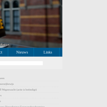
– Pakket
ct
Nieuws
Links
meen
nersrijbewijs
Wegenwacht (actie is beëindigt)
ws
n
ene Verordening Gegevensbescherming