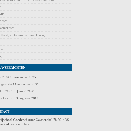
n
ijs
ciëren
Verzekeren
dheid, de Gezondheidsverklaring
ive
ap
UWSBERICHTEN
en 2026
29 november 2025
ijgewerkt
14 november 2021
kig 2020!
1 januari 2020
e lesauto!
13 augustus 2018
NTACT
rijschool Goedegebuure
Zwanendaal 78 2914RS
erkerk aan den IJssel